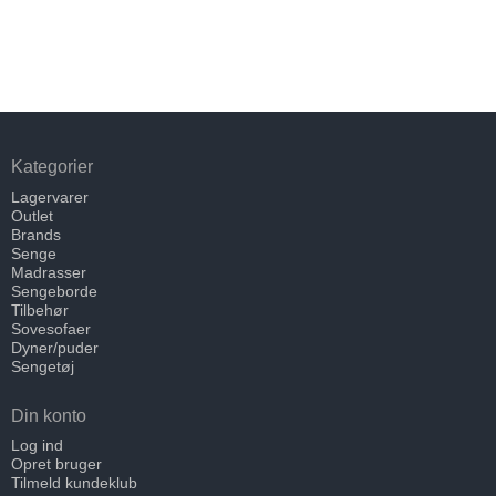
Kategorier
Lagervarer
Outlet
Brands
Senge
Madrasser
Sengeborde
Tilbehør
Sovesofaer
Dyner/puder
Sengetøj
Din konto
Log ind
Opret bruger
Tilmeld kundeklub