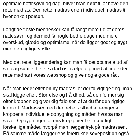
optimale nattesøvn og dag, bliver man nødt til at have den
rette madras. Den rette madras er en individuel madras til
hver enkelt person.
Langt de fleste mennesker kan få langt mere ud af deres
nattesøvn, og dermed få nogle bedre dage med mere
overskud, glæde og optimisme, når de ligger godt og trygt
med den rigtige støtte.
Med det rette liggeunderlag kan man få det optimale ud af
sin dag som et hele, så lad os hjælpe dig med at finde den
rette madras i vores webshop og give nogle gode råd.
Når man leder efter en ny madras, er der to vigtige ting, man
skal kigge efter: Størrelse og hårdhed, så den former sig
efter kroppen og giver dig følelsen af at du får den rigtige
komfort. Madrasser med den rette fasthed afhænger af
kroppens individuelle opbygning og måden hvorpå man
sover. Opbygningen af ens krop giver helt naturligt
forskellige måder, hvorpå man lægger tryk på madrassen.
På samme måde lægger ens foretrukne soveposition også