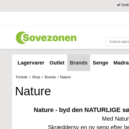
Grati
Lagervarer
Outlet
Brands
Senge
Madra
Forside
/
Shop
/
Brands
/
Nature
Nature
Nature - byd den NATURLIGE sø
Med Natur
Skræddersy en ny seng efter beh