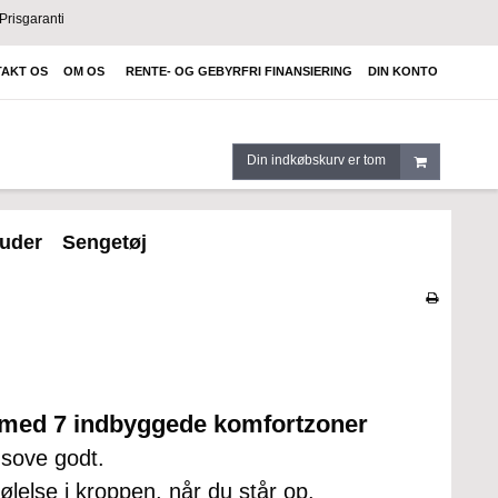
Prisgaranti
AKT OS
OM OS
RENTE- OG GEBYRFRI FINANSIERING
DIN KONTO
Din indkøbskurv er tom
uder
Sengetøj
 med 7 indbyggede komfortzoner
sove godt.
lelse i kroppen, når du står op.