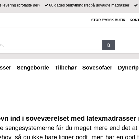
s levering (brofaste øer)
60 dages ombytningsret på udvalgte madrasser
STOR FYSISK BUTIK
KONT
sser
Sengeborde
Tilbehør
Sovesofaer
Dyner/p
vn ind i soveværelset med latexmadrasser
e sengesystemerne får du meget mere end det at 
ov, så du ikke bare ligger godt, men har en god fø