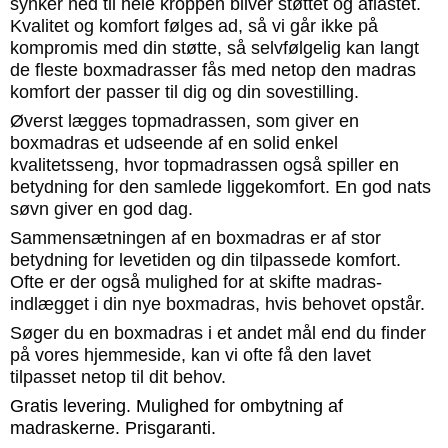
synker ned til hele kroppen bliver støttet og aflastet.
Kvalitet og komfort følges ad, så vi går ikke på
kompromis med din støtte, så selvfølgelig kan langt
de fleste boxmadrasser fås med netop den madras
komfort der passer til dig og din sovestilling.
Øverst lægges topmadrassen, som giver en
boxmadras et udseende af en solid enkel
kvalitetsseng, hvor topmadrassen også spiller en
betydning for den samlede liggekomfort. En god nats
søvn giver en god dag.
Sammensætningen af en boxmadras er af stor
betydning for levetiden og din tilpassede komfort.
Ofte er der også mulighed for at skifte madras-
indlægget i din nye boxmadras, hvis behovet opstår.
Søger du en boxmadras i et andet mål end du finder
på vores hjemmeside, kan vi ofte få den lavet
tilpasset netop til dit behov.
Gratis levering. Mulighed for ombytning af
madraskerne. Prisgaranti.