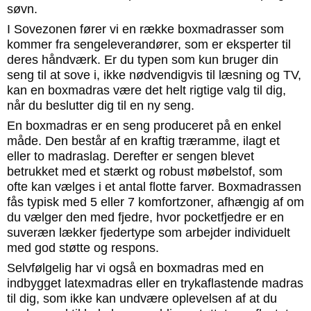
søvn.
I Sovezonen fører vi en række boxmadrasser som
kommer fra sengeleverandører, som er eksperter til
deres håndværk. Er du typen som kun bruger din
seng til at sove i, ikke nødvendigvis til læsning og TV,
kan en boxmadras være det helt rigtige valg til dig,
når du beslutter dig til en ny seng.
En boxmadras er en seng produceret på en enkel
måde. Den består af en kraftig træramme, ilagt et
eller to madraslag. Derefter er sengen blevet
betrukket med et stærkt og robust møbelstof, som
ofte kan vælges i et antal flotte farver. Boxmadrassen
fås typisk med 5 eller 7 komfortzoner, afhængig af om
du vælger den med fjedre, hvor pocketfjedre er en
suveræn lækker fjedertype som arbejder individuelt
med god støtte og respons.
Selvfølgelig har vi også en boxmadras med en
indbygget latexmadras eller en trykaflastende madras
til dig, som ikke kan undvære oplevelsen af at du