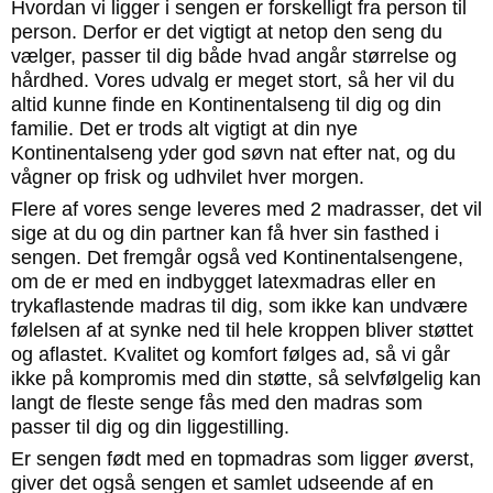
Hvordan vi ligger i sengen er forskelligt fra person til
person. Derfor er det vigtigt at netop den seng du
vælger, passer til dig både hvad angår størrelse og
hårdhed. Vores udvalg er meget stort, så her vil du
altid kunne finde en Kontinentalseng til dig og din
familie. Det er trods alt vigtigt at din nye
Kontinentalseng yder god søvn nat efter nat, og du
vågner op frisk og udhvilet hver morgen.
Flere af vores senge leveres med 2 madrasser, det vil
sige at du og din partner kan få hver sin fasthed i
sengen. Det fremgår også ved Kontinentalsengene,
om de er med en indbygget latexmadras eller en
trykaflastende madras til dig, som ikke kan undvære
følelsen af at synke ned til hele kroppen bliver støttet
og aflastet. Kvalitet og komfort følges ad, så vi går
ikke på kompromis med din støtte, så selvfølgelig kan
langt de fleste senge fås med den madras som
passer til dig og din liggestilling.
Er sengen født med en topmadras som ligger øverst,
giver det også sengen et samlet udseende af en