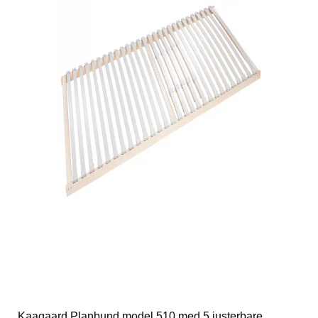
Kaagaard Planbund model 510 med 5 justerbare