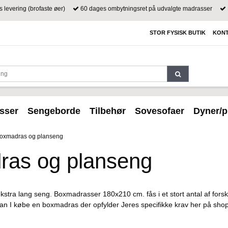
s levering (brofaste øer)
60 dages ombytningsret på udvalgte madrasser
STOR FYSISK BUTIK
KONT
sser
Sengeborde
Tilbehør
Sovesofaer
Dyner/p
boxmadras og planseng
ras og planseng
tra lang seng. Boxmadrasser 180x210 cm. fås i et stort antal af forskel
 kan I købe en boxmadras der opfylder Jeres specifikke krav her på shop