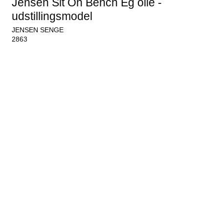
Jensen Sit On Bench Eg olie -
udstillingsmodel
JENSEN SENGE
2863