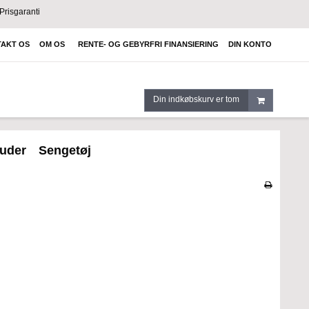
Prisgaranti
AKT OS
OM OS
RENTE- OG GEBYRFRI FINANSIERING
DIN KONTO
Din indkøbskurv er tom
uder
Sengetøj