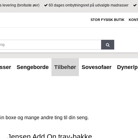
s levering (brofaste øer)
60 dages ombytningsret på udvalgte madrasser
STOR FYSISK BUTIK
KONT
sser
Sengeborde
Tilbehør
Sovesofaer
Dyner/p
sin boxe og mange andre ting til din seng.
Jensen Add On tray-bakke