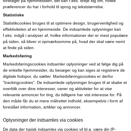
foretager på hjemmesiden, det kan f.eks. dreje sig om, hvilke
præferencer du har i forhold til sprog og tekststørrelse.
Statistiske
Statistikcookies bruges til at optimere design, brugervenlighed og
effektiviteten af en hjemmeside. De indsamlede oplysninger kan
f.eks. indgå i analyser af, hvilke informationer der er mest populære
på siden, så bliver vi opmærksomme på, hvad der skal være nemt
at finde på siden.
Markedsføring
Markedsføringscookies indsamler oplysninger ved at følge dig på
de enkelte hjemmesider, du besøger og kan siges at registrere de
digitale fodspor, du sætter. Markedsføringscookies er derfor
”trackingcookies”. De indsamlede oplysninger bruges til at skabe et
overblik over dine interesser, vaner og aktiviteter for at vise
relevante annoncer for ting, du tidligere har vist interesse for. På
den måde får du et mere målrettet indhold, eksempelvis i form af
foreslået information, artikler og annoncer.
Oplysninger der indsamles via cookies
De data der typisk indsamles via cookies vil bl.a. være din IP-