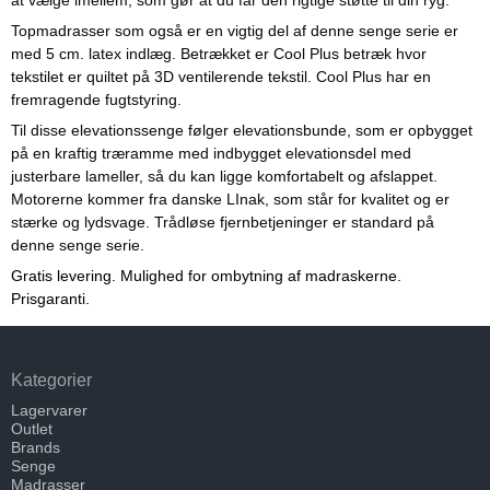
at vælge imellem, som gør at du får den rigtige støtte til din ryg.
Topmadrasser som også er en vigtig del af denne senge serie er
med 5 cm. latex indlæg. Betrækket er Cool Plus betræk hvor
tekstilet er quiltet på 3D ventilerende tekstil. Cool Plus har en
fremragende fugtstyring.
Til disse elevationssenge følger elevationsbunde, som er opbygget
på en kraftig træramme med indbygget elevationsdel med
justerbare lameller, så du kan ligge komfortabelt og afslappet.
Motorerne kommer fra danske LInak, som står for kvalitet og er
stærke og lydsvage. Trådløse fjernbetjeninger er standard på
denne senge serie.
Gratis levering. Mulighed for ombytning af madraskerne.
Prisgaranti.
Kategorier
Lagervarer
Outlet
Brands
Senge
Madrasser