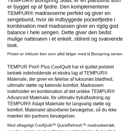
TEMPUR® Boxspring Static er en planbund som
er bygget op af fjedre. Den komplementerer
TEMPUR® madrasserne perfekt og giver en
sengebund, hvor de indbyggede pocketfjedre i
kombination med madrassen giver en rigtig god
balance i hele sengen. Dette giver den bedst
mulige nattesøvn i et enkelt, stilrent og svævende
look.
Prisen er inklusiv ben som altid følger med til Boxspring serien.
TEMPUR Pro® Plus CoolQuilt har et quiltet polstret
betræk indeholdende et ekstra lag af TEMPUR®
Materiale, der giver en følelse af luksuriøs blødhed,
ultimativ støtte og kølende komfort. Madrassen
indeholder en kombination af det unikke TEMPUR®
Advanced Materiale, for ultimativ trykaflastning og
TEMPUR® Adapt Materiale for langvarig støtte og
komfort. Materialet absorberer bevægelse, så du ikke
mærker din partners bevægelser.
Med aftageligt CoolQuilt™ QuickRefresh™ madrasbetræk,