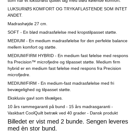
som har et luksuriøst quiltet lag med blød kølende komfort.
LUKSURIØS KOMFORT OG TRYKAFLASTENDE SOM INTET
ANDET.
Madrashøjde 27 cm.
SOFT - En blød madrasfølelse med kropstilpasset støtte.
MEDIUM - En medium madrasfølelse for den perfekte balance
mellem komfort og støtte.
MEDIUM/FIRM HYBRID - En medium fast følelse med respons
fra Precision™ microfjedre og tilpasset støtte. Medium firm
hybrid er en medium fast følelse med respons fra Precision
microfjedre.
MEDIUM/FIRM - En medium-fast madrasfølelse med fri
bevægelighed og tilpasset støtte.
Eksklusiv gavl som tilvælges.
10 års rammegaranti på bund - 15 års madrasgaranti -
Vaskbart CoolQuilt betræk ved 40 grader - Dansk produkt
Billedet er vist med 2 bunde. Sengen leveres
med èn stor bund.